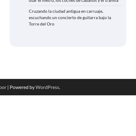
usar el metro, los coches de caballos y el tranvía
Cruzando la ciudad antigua en carruaje,
escuchando un concierto de guitarra bajo la
Torre del Oro
oor
| Powered by
WordPress
.