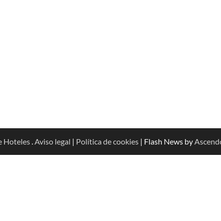
e Hoteles
.
Aviso legal
|
Política de cookies
| Flash News by
Ascend