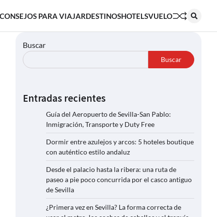
CONSEJOS PARA VIAJAR
DESTINOS
HOTELS
VUELO
Buscar
Buscar
Entradas recientes
Guía del Aeropuerto de Sevilla-San Pablo:
Inmigración, Transporte y Duty Free
Dormir entre azulejos y arcos: 5 hoteles boutique
con auténtico estilo andaluz
Desde el palacio hasta la ribera: una ruta de
paseo a pie poco concurrida por el casco antiguo
de Sevilla
¿Primera vez en Sevilla? La forma correcta de