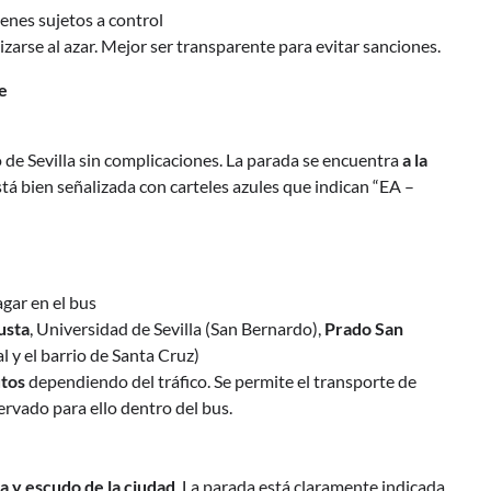
bienes sujetos a control
arse al azar. Mejor ser transparente para evitar sanciones.
te
o de Sevilla sin complicaciones. La parada se encuentra
a la
Está bien señalizada con carteles azules que indican “EA –
agar en el bus
usta
, Universidad de Sevilla (San Bernardo),
Prado San
l y el barrio de Santa Cruz)
utos
dependiendo del tráfico. Se permite el transporte de
ervado para ello dentro del bus.
la y escudo de la ciudad
. La parada está claramente indicada