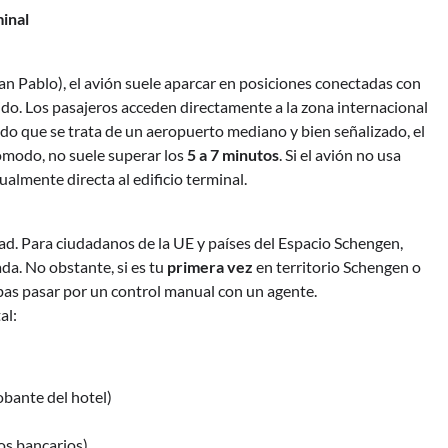
minal
San Pablo), el avión suele aparcar en posiciones conectadas con
ido. Los pasajeros acceden directamente a la zona internacional
ado que se trata de un aeropuerto mediano y bien señalizado, el
cómodo, no suele superar los
5 a 7 minutos
. Si el avión no usa
ualmente directa al edificio terminal.
idad. Para ciudadanos de la UE y países del Espacio Schengen,
da. No obstante, si es tu
primera vez
en territorio Schengen o
ebas pasar por un control manual con un agente.
al:
)
bante del hotel)
tos bancarios)