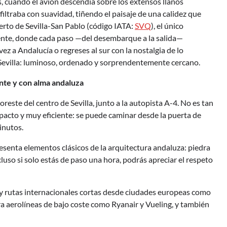
, cuando el avión descendía sobre los extensos llanos
 filtraba con suavidad, tiñendo el paisaje de una calidez que
erto de Sevilla-San Pablo (código IATA:
SVQ
), el único
iente, donde cada paso —del desembarque a la salida—
ez a Andalucía o regreses al sur con la nostalgia de lo
Sevilla: luminoso, ordenado y sorprendentemente cercano.
nte y con alma andaluza
este del centro de Sevilla, junto a la autopista A-4. No es tan
acto y muy eficiente: se puede caminar desde la puerta de
inutos.
senta elementos clásicos de la arquitectura andaluza: piedra
luso si solo estás de paso una hora, podrás apreciar el respeto
y rutas internacionales cortas desde ciudades europeas como
ra aerolíneas de bajo coste como Ryanair y Vueling, y también