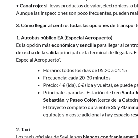
•
Canal rojo
: si llevas productos de valor, electrónicos, o 
Aunque las inspecciones son poco frecuentes, pueden realiz
3. Cómo llegar al centro: todas las opciones de transpor
1. Autobús público EA (Especial Aeropuerto)
Es la opción más
económica y sencilla
para llegar al centr
derecha de la salida
principal de la terminal de llegadas. 
Especial Aeropuerto”.
Horario: todos los días de 05:20 a 01:15
Frecuencia: cada 20-30 minutos
Precio: 4 € (ida), 6 € (ida y vuelta), se puede p
Principales paradas: Estación de tren
Santa J
Sebastián
, y
Paseo Colón
(cerca de la Catedra
El trayecto completo dura entre
35 y 40 min
equipaje sin coste adicional y hay espacio res
2. Taxi
Los taxis oficiales de Sevilla son
blancos con franja amaril