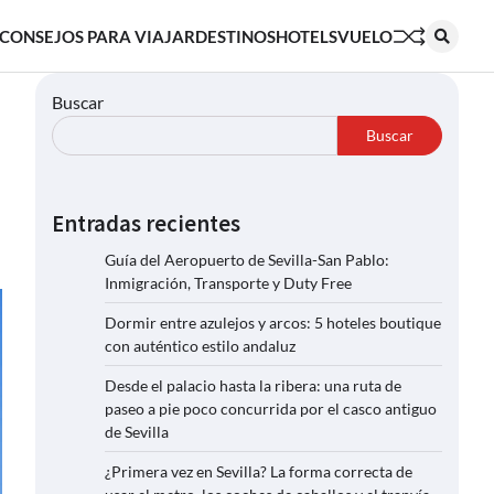
CONSEJOS PARA VIAJAR
DESTINOS
HOTELS
VUELO
Buscar
Buscar
Entradas recientes
Guía del Aeropuerto de Sevilla-San Pablo:
Inmigración, Transporte y Duty Free
Dormir entre azulejos y arcos: 5 hoteles boutique
con auténtico estilo andaluz
Desde el palacio hasta la ribera: una ruta de
paseo a pie poco concurrida por el casco antiguo
de Sevilla
¿Primera vez en Sevilla? La forma correcta de