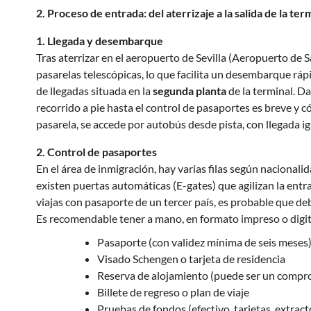
2. Proceso de entrada: del aterrizaje a la salida de la ter
1. Llegada y desembarque
Tras aterrizar en el aeropuerto de Sevilla (Aeropuerto de 
pasarelas telescópicas, lo que facilita un desembarque ráp
de llegadas situada en la
segunda planta
de la terminal. D
recorrido a pie hasta el control de pasaportes es breve y 
pasarela, se accede por autobús desde pista, con llegada ig
2. Control de pasaportes
En el área de inmigración, hay varias filas según nacional
existen puertas automáticas (E-gates) que agilizan la entra
viajas con pasaporte de un tercer país, es probable que d
Es recomendable tener a mano, en formato impreso o digit
Pasaporte (con validez mínima de seis meses
Visado Schengen o tarjeta de residencia
Reserva de alojamiento (puede ser un compro
Billete de regreso o plan de viaje
Pruebas de fondos (efectivo, tarjetas, extrac