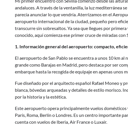
Mi primer encuentro con Sevilla comenzó desde las alturas
andaluces. A través de la ventanilla, la luz mediterránea se
parecía anunciar lo que vendría. Aterrizamos en el Aeropu
aeropuerto internacional de la ciudad, pequeño pero efic
transcurre sin sobresaltos. Ya sea que llegues por primera v
conocido, aquí comienza ese primer cruce de miradas con 
1. Información general del aeropuerto: compacto, eficie
El aeropuerto de San Pablo se encuentra a unos 10 km al nor
grande como Barajas en Madrid, pero destaca por ser comp
embarque hasta la recogida de equipaje en apenas unos m
Fue diseñado por el arquitecto español Rafael Moneo y pre
blanca, bóvedas arqueadas y detalles de estilo morisco. Inc
por la historia y la estética.
Este aeropuerto opera principalmente vuelos domésticos 
París, Roma, Berlín o Londres. Es un centro importante pa
cuenta con vuelos de Iberia, Air France o Luxair.