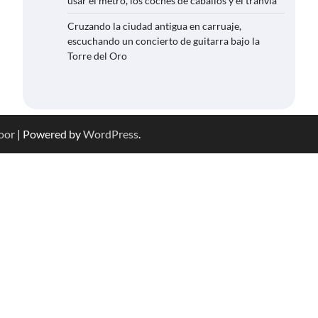
usar el metro, los coches de caballos y el tranvía
Cruzando la ciudad antigua en carruaje,
escuchando un concierto de guitarra bajo la
Torre del Oro
oor
| Powered by
WordPress
.