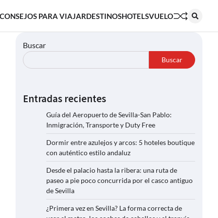
CONSEJOS PARA VIAJAR
DESTINOS
HOTELS
VUELO
Buscar
Buscar
Entradas recientes
Guía del Aeropuerto de Sevilla-San Pablo:
Inmigración, Transporte y Duty Free
Dormir entre azulejos y arcos: 5 hoteles boutique
con auténtico estilo andaluz
Desde el palacio hasta la ribera: una ruta de
paseo a pie poco concurrida por el casco antiguo
de Sevilla
¿Primera vez en Sevilla? La forma correcta de