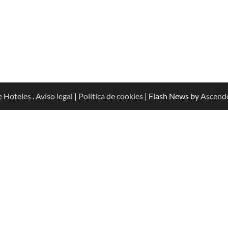
e Hoteles
.
Aviso legal
|
Política de cookies
| Flash News by
Ascend