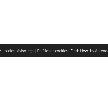
e Hoteles
.
Aviso legal
|
Política de cookies
| Flash News by
Ascend