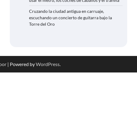
usar el metro, los coches de caballos y el tranvía
Cruzando la ciudad antigua en carruaje,
escuchando un concierto de guitarra bajo la
Torre del Oro
oor
| Powered by
WordPress
.