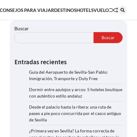
CONSEJOS PARA VIAJAR
DESTINOS
HOTELS
VUELO
Buscar
Buscar
Entradas recientes
Guía del Aeropuerto de Sevilla-San Pablo:
Inmigración, Transporte y Duty Free
Dormir entre azulejos y arcos: 5 hoteles boutique
con auténtico estilo andaluz
Desde el palacio hasta la ribera: una ruta de
paseo a pie poco concurrida por el casco antiguo
de Sevilla
¿Primera vez en Sevilla? La forma correcta de