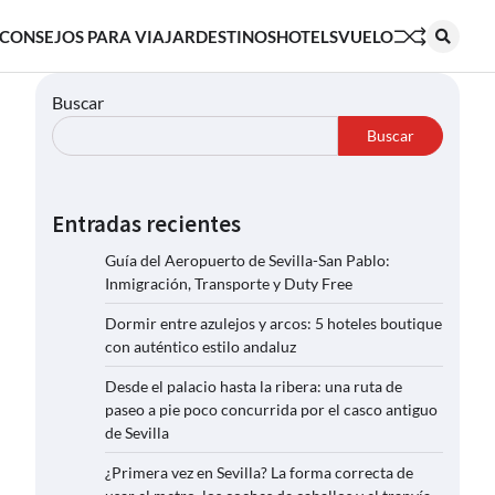
CONSEJOS PARA VIAJAR
DESTINOS
HOTELS
VUELO
Buscar
Buscar
Entradas recientes
Guía del Aeropuerto de Sevilla-San Pablo:
Inmigración, Transporte y Duty Free
Dormir entre azulejos y arcos: 5 hoteles boutique
con auténtico estilo andaluz
Desde el palacio hasta la ribera: una ruta de
paseo a pie poco concurrida por el casco antiguo
de Sevilla
¿Primera vez en Sevilla? La forma correcta de