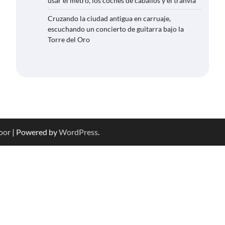
usar el metro, los coches de caballos y el tranvía
Cruzando la ciudad antigua en carruaje,
escuchando un concierto de guitarra bajo la
Torre del Oro
oor
| Powered by
WordPress
.