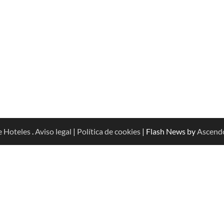
e Hoteles
.
Aviso legal
|
Política de cookies
| Flash News by
Ascend