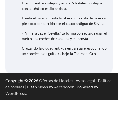
Dormir entre azulejos y arcos: 5 hoteles boutique
con auténtico estilo andaluz
Desde el palacio hasta la ribera: una ruta de paseo a
pie poco concurrida por el casco antiguo de Sevilla
¿Primera vez en Sevilla? La forma correcta de usar el
metro, los coches de caballos y el tranvía
Cruzando la ciudad antigua en carruaje, escuchando
un concierto de guitarra bajo la Torre del Oro
Copyright © 2026
Ofertas de Hoteles
.
Aviso legal
|
Política
de cookies
| Flash News by
Ascendoor
| Powered by
WordPress
.