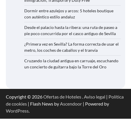
Inmigración, Transporte y Duty Free
Dormir entre azulejos y arcos: 5 hoteles boutique
con auténtico estilo andaluz
Desde el palacio hasta la ribera: una ruta de paseo a
pie poco concurrida por el casco antiguo de Sevilla
¿Primera vez en Sevilla? La forma correcta de usar el
metro, los coches de caballos y el tranvía
Cruzando la ciudad antigua en carruaje, escuchando
un concierto de guitarra bajo la Torre del Oro
Copyright © 2026
Ofertas de Hoteles
.
Aviso legal
|
Política
de cookies
| Flash News by
Ascendoor
| Powered by
WordPress
.