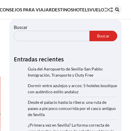
CONSEJOS PARA VIAJAR
DESTINOS
HOTELS
VUELO
Buscar
Buscar
Entradas recientes
Guía del Aeropuerto de Sevilla-San Pablo:
Inmigración, Transporte y Duty Free
Dormir entre azulejos y arcos: 5 hoteles boutique
con auténtico estilo andaluz
Desde el palacio hasta la ribera: una ruta de
paseo a pie poco concurrida por el casco antiguo
de Sevilla
¿Primera vez en Sevilla? La forma correcta de